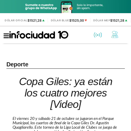
$1521,28
$1525,00
$1521,28
DÓLAR OFICIAL
▲
DÓLAR BLUE
▼
DÓLAR MEP
▲
Deporte
Copa Giles: ya están
los cuatro mejores
[Video]
El viernes 20 y sábado 21 de octubre se jugaron en el Parque
Municipal, los cuartos de final de la Copa Giles Dr. Agustín
Quagliarello. Este torneo de la Liga Local de Clubes se juega de