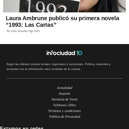
Laura Ambrune publicó su primera novela
“1993: Las Cartas”
Por
Sofía Stupiello
5 Ago 2026
Seguí las últimas noticias locales, regionales y nacionales. Política, deportes y
sociedad con la información más confiable de la ciudad.
Actualidad
Deporte
Farmacia de Turno
Teléfonos Útiles
Términos y condiciones
Política de Privacidad
Estamos en redes