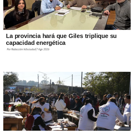
La provincia hará que Giles triplique su
capacidad energética
Por
Redacción Infociudad
7 Ago 2026