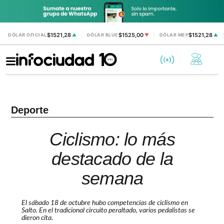
$1521,28
$1525,00
$1521,28
DÓLAR OFICIAL
▲
DÓLAR BLUE
▼
DÓLAR MEP
▲
Deporte
Ciclismo: lo más
destacado de la
semana
El sábado 18 de octubre hubo competencias de ciclismo en
Salto. En el tradicional circuito peraltado, varios pedalistas se
dieron cita.