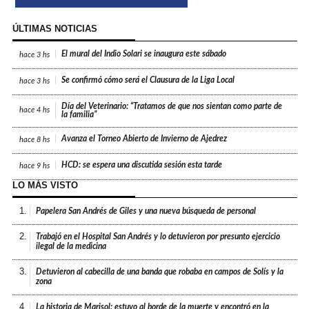
ÚLTIMAS NOTICIAS
El mural del Indio Solari se inaugura este sábado
hace
3 hs
Se confirmó cómo será el Clausura de la Liga Local
hace
3 hs
Día del Veterinario: “Tratamos de que nos sientan como parte de
hace
4 hs
la familia”
Avanza el Torneo Abierto de Invierno de Ajedrez
hace
8 hs
HCD: se espera una discutida sesión esta tarde
hace
9 hs
LO MÁS VISTO
1.
Papelera San Andrés de Giles y una nueva búsqueda de personal
2.
Trabajó en el Hospital San Andrés y lo detuvieron por presunto ejercicio
ilegal de la medicina
3.
Detuvieron al cabecilla de una banda que robaba en campos de Solís y la
zona
4.
La historia de Marisol: estuvo al borde de la muerte y encontró en la