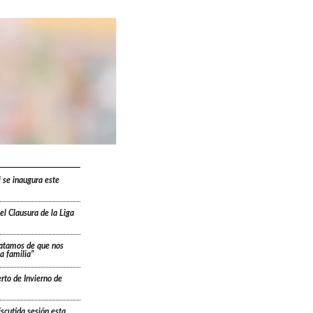
i se inaugura este
l Clausura de la Liga
ratamos de que nos
a familia”
rto de Invierno de
scutida sesión esta