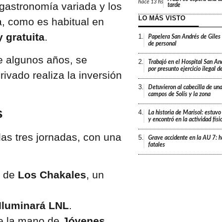
hace
13 hs
 gastronomía variada y los
tarde
LO MÁS VISTO
, como es habitual en
y gratuita
.
1.
Papelera San Andrés de Giles
de personal
e algunos años, se
2.
Trabajó en el Hospital San An
por presunto ejercicio ilegal d
vado realiza la inversión
3.
Detuvieron al cabecilla de un
campos de Solís y la zona
s
4.
La historia de Marisol: estuvo
y encontró en la actividad fís
las tres jornadas, con una
5.
Grave accidente en la AU 7: h
fatales
o de
Los Chakales
, un
Iluminará LNL
.
de la mano de
Jóvenes