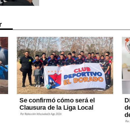
r
Se confirmó cómo será el
D
Clausura de la Liga Local
d
de
Por
Redacción Infociudad
6 Ago 2026
Por