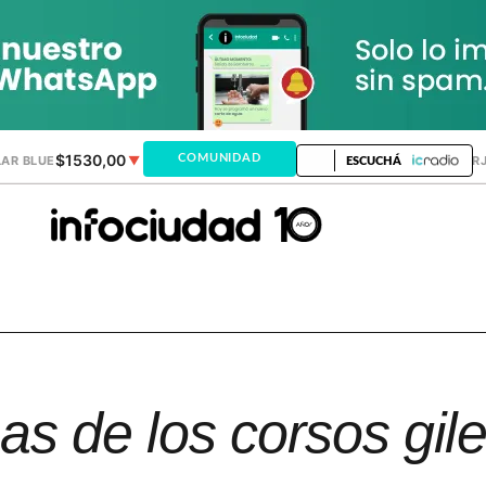
$1530,00
$1518,24
COMUNIDAD
AR BLUE
▼
DÓLAR MEP
▼
DÓLAR TAR
ESCUCHÁ
has de los corsos gil