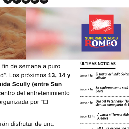
ÚLTIMAS NOTICIAS
 fin de semana a puro
ad”. Los próximos
13, 14 y
El mural del Indio Solar
hace
7 hs
sábado
ida Scully (entre San
Se confirmó cómo será e
hace
7 hs
centro del entretenimiento
Local
organizada por “El
Día del Veterinario: “T
hace
8 hs
sientan como parte de l
Avanza el Torneo Abie
hace
12 hs
Ajedrez
rán disfrutar de una
HCD: se espera una di