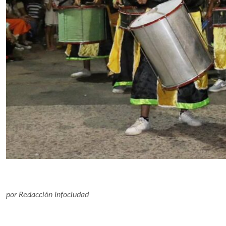
por
Redacción Infociudad