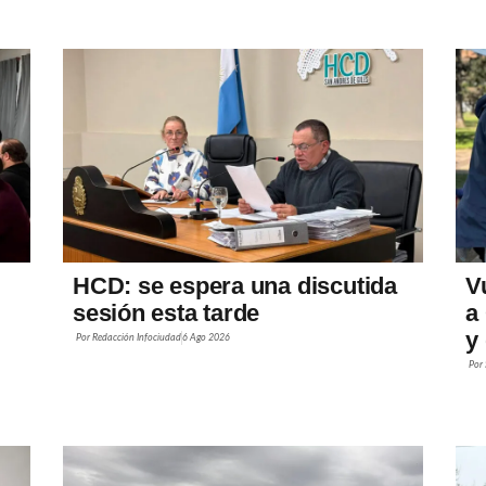
HCD: se espera una discutida
V
sesión esta tarde
a
y
Por
Redacción Infociudad
6 Ago 2026
Por