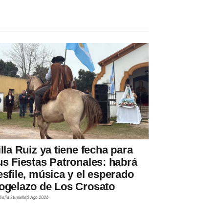
illa Ruiz ya tiene fecha para
us Fiestas Patronales: habrá
esfile, música y el esperado
ogelazo de Los Crosato
Sofía Stupiello
5 Ago 2026