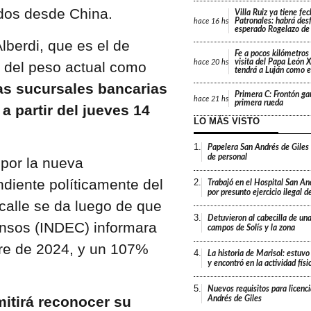
ados desde China.
Villa Ruiz ya tiene fe
Patronales: habrá desf
hace
16 hs
esperado Rogelazo de
lberdi, que es el de
Fe a pocos kilómetros 
visita del Papa León X
hace
20 hs
 del peso actual como
tendrá a Luján como e
las sucursales bancarias
Primera C: Frontón gan
hace
21 hs
primera rueda
a partir del jueves 14
LO MÁS VISTO
1.
Papelera San Andrés de Giles
de personal
 por la nueva
diente políticamente del
2.
Trabajó en el Hospital San An
por presunto ejercicio ilegal d
 calle se da luego de que
3.
Detuvieron al cabecilla de un
Censos (INDEC) informara
campos de Solís y la zona
bre de 2024, y un 107%
4.
La historia de Marisol: estuvo
y encontró en la actividad fís
5.
Nuevos requisitos para licenc
mitirá reconocer su
Andrés de Giles