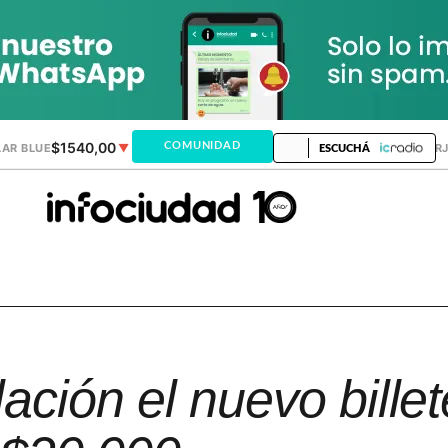
$1540,00
$1520,12
COMUNIDAD
AR BLUE
▼
DÓLAR MEP
▲
DÓLAR TAR
ESCUCHÁ
lación el nuevo bille