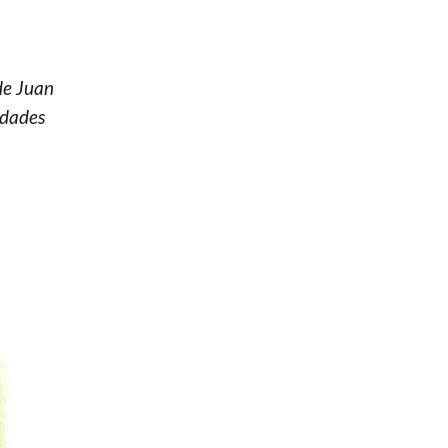
de Juan
idades