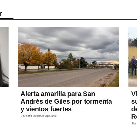
r
Alerta amarilla para San
V
Andrés de Giles por tormenta
s
y vientos fuertes
d
R
Por
Sofía Stupiello
5 Ago 2026
Por