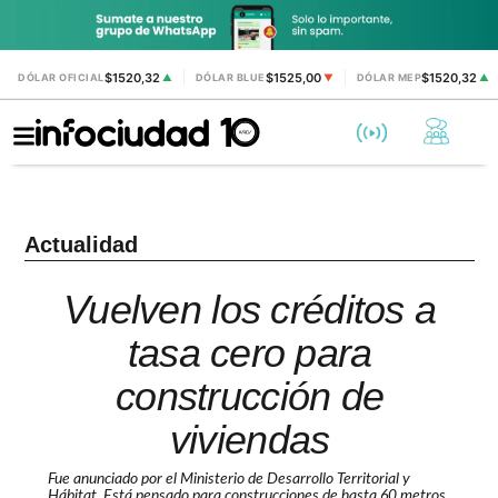
$1520,32
$1525,00
$1520,32
DÓLAR OFICIAL
▲
DÓLAR BLUE
▼
DÓLAR MEP
▲
Actualidad
Vuelven los créditos a
tasa cero para
construcción de
viviendas
Fue anunciado por el Ministerio de Desarrollo Territorial y
Hábitat. Está pensado para construcciones de hasta 60 metros