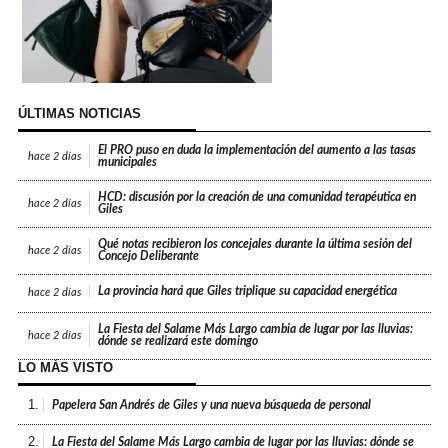
ÚLTIMAS NOTICIAS
El PRO puso en duda la implementación del aumento a las tasas
hace
2 días
municipales
HCD: discusión por la creación de una comunidad terapéutica en
hace
2 días
Giles
Qué notas recibieron los concejales durante la última sesión del
hace
2 días
Concejo Deliberante
La provincia hará que Giles triplique su capacidad energética
hace
2 días
La Fiesta del Salame Más Largo cambia de lugar por las lluvias:
hace
2 días
dónde se realizará este domingo
LO MÁS VISTO
1.
Papelera San Andrés de Giles y una nueva búsqueda de personal
2.
La Fiesta del Salame Más Largo cambia de lugar por las lluvias: dónde se