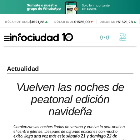
$1521,28
$1525,00
$1521,28
DÓLAR OFICIAL
▲
DÓLAR BLUE
▼
DÓLAR MEP
▲
Actualidad
Vuelven las noches de
peatonal edición
navideña
Comienzan las noches lindas de verano y vuelve la peatonal en
el centro gilense. Después de algunas ediciones con mucho
éxito,
llega una vez más este sábado 21 y domingo 22 de