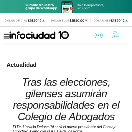
$1520,12
$1540,00
$1520,12
DÓLAR OFICIAL
▲
DÓLAR BLUE
▼
DÓLAR MEP
▲
Actualidad
Tras las elecciones,
gilenses asumirán
responsabilidades en el
Colegio de Abogados
El Dr. Horacio Deluca (h) será el nuevo presidente del Consejo
Directivo. Ganó con el 47,1% de los votos.