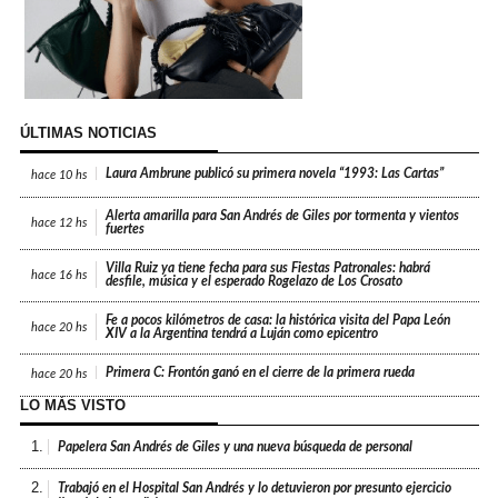
ÚLTIMAS NOTICIAS
Laura Ambrune publicó su primera novela “1993: Las Cartas”
hace
10 hs
Alerta amarilla para San Andrés de Giles por tormenta y vientos
hace
12 hs
fuertes
Villa Ruiz ya tiene fecha para sus Fiestas Patronales: habrá
hace
16 hs
desfile, música y el esperado Rogelazo de Los Crosato
Fe a pocos kilómetros de casa: la histórica visita del Papa León
hace
20 hs
XIV a la Argentina tendrá a Luján como epicentro
Primera C: Frontón ganó en el cierre de la primera rueda
hace
20 hs
LO MÁS VISTO
1.
Papelera San Andrés de Giles y una nueva búsqueda de personal
2.
Trabajó en el Hospital San Andrés y lo detuvieron por presunto ejercicio