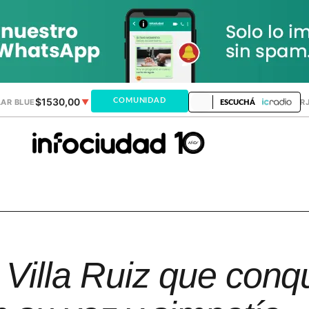
$1530,00
$1518,24
COMUNIDAD
AR BLUE
▼
DÓLAR MEP
▼
DÓLAR TAR
ESCUCHÁ
e Villa Ruiz que conq