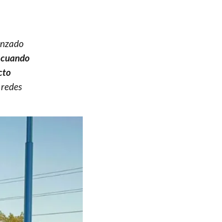
menzado
 cuando
cto
 redes
.