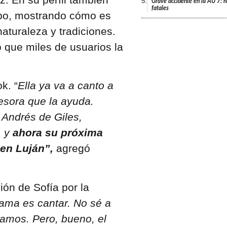
5.
Grave accidente en la AU 7: h
fatales
mpo, mostrando cómo es
naturaleza y tradiciones.
 que miles de usuarios la
k. “
Ella ya va a canto a
esora que la ayuda.
 Andrés de Giles,
, y
ahora su próxima
 en Luján”,
agregó
ión de Sofía por la
ma es cantar. No sé a
tamos. Pero, bueno, el