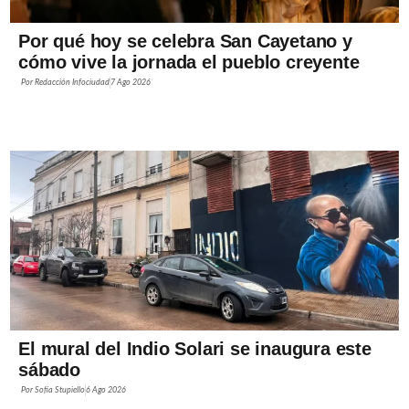
Por qué hoy se celebra San Cayetano y
cómo vive la jornada el pueblo creyente
Por
Redacción Infociudad
7 Ago 2026
El mural del Indio Solari se inaugura este
sábado
Por
Sofía Stupiello
6 Ago 2026