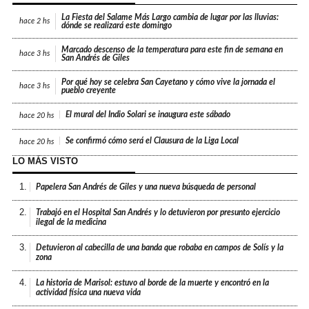
La Fiesta del Salame Más Largo cambia de lugar por las lluvias:
hace
2 hs
dónde se realizará este domingo
Marcado descenso de la temperatura para este fin de semana en
hace
3 hs
San Andrés de Giles
Por qué hoy se celebra San Cayetano y cómo vive la jornada el
hace
3 hs
pueblo creyente
El mural del Indio Solari se inaugura este sábado
hace
20 hs
Se confirmó cómo será el Clausura de la Liga Local
hace
20 hs
LO MÁS VISTO
1.
Papelera San Andrés de Giles y una nueva búsqueda de personal
2.
Trabajó en el Hospital San Andrés y lo detuvieron por presunto ejercicio
ilegal de la medicina
3.
Detuvieron al cabecilla de una banda que robaba en campos de Solís y la
zona
4.
La historia de Marisol: estuvo al borde de la muerte y encontró en la
actividad física una nueva vida