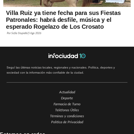
Villa Ruiz ya tiene fecha para sus Fiestas
Patronales: habrá desfile, música y el
esperado Rogelazo de Los Crosato
Por
Sofía Stupiello
5 Ago 2026
Seguí las últimas noticias locales, regionales y nacionales. Política, deportes y
sociedad con la información más confiable de la ciudad.
Actualidad
Deporte
Farmacia de Turno
Teléfonos Útiles
Términos y condiciones
Política de Privacidad