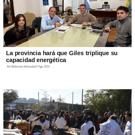
La provincia hará que Giles triplique su
capacidad energética
Por
Redacción Infociudad
7 Ago 2026