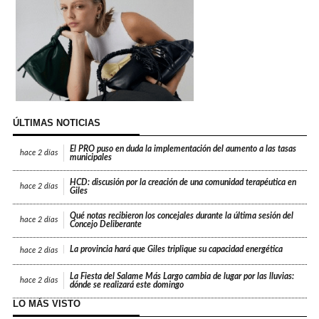
ÚLTIMAS NOTICIAS
El PRO puso en duda la implementación del aumento a las tasas
hace
2 días
municipales
HCD: discusión por la creación de una comunidad terapéutica en
hace
2 días
Giles
Qué notas recibieron los concejales durante la última sesión del
hace
2 días
Concejo Deliberante
La provincia hará que Giles triplique su capacidad energética
hace
2 días
La Fiesta del Salame Más Largo cambia de lugar por las lluvias:
hace
2 días
dónde se realizará este domingo
LO MÁS VISTO