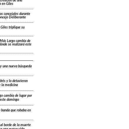
 creación de una
 en Giles
os concejales durante
oncejo Deliberante
Giles triplique su
 Más Largo cambia de
 dónde se realizará este
 y una nueva búsqueda
drés y lo detuvieron
e la medicina
go cambia de lugar por
á este domingo
a banda que robaba en
 al borde de la muerte