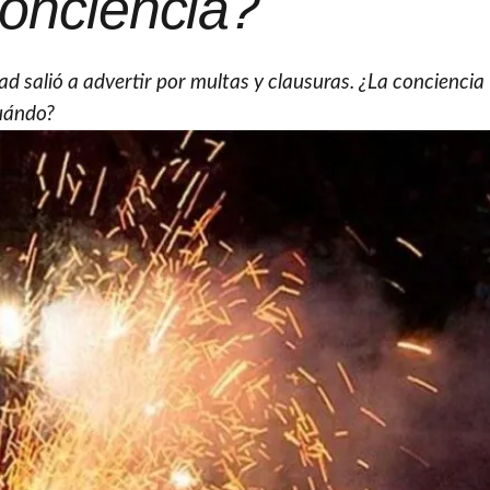
onciencia?
ad salió a advertir por multas y clausuras. ¿La conciencia
cuándo?