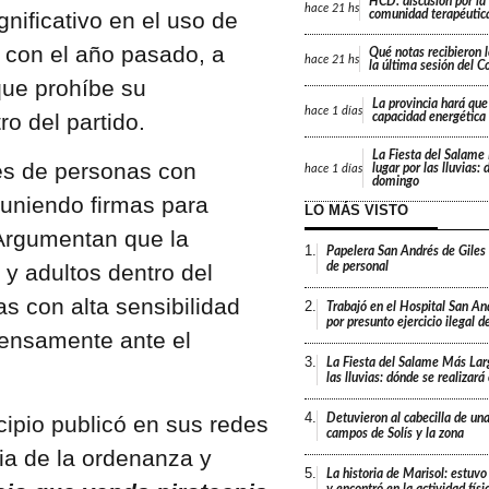
HCD: discusión por la
hace
21 hs
nificativo en el uso de
comunidad terapéutica
 con el año pasado, a
Qué notas recibieron l
hace
21 hs
la última sesión del C
que prohíbe su
La provincia hará que 
hace
1 días
ro del partido.
capacidad energética
La Fiesta del Salame
es de personas con
lugar por las lluvias:
hace
1 días
domingo
uniendo firmas para
LO MÁS VISTO
 Argumentan que la
1.
Papelera San Andrés de Giles
de personal
 y adultos dentro del
s con alta sensibilidad
2.
Trabajó en el Hospital San An
por presunto ejercicio ilegal d
ntensamente ante el
3.
La Fiesta del Salame Más Lar
las lluvias: dónde se realizar
4.
ipio publicó en sus redes
Detuvieron al cabecilla de un
campos de Solís y la zona
cia de la ordenanza y
5.
La historia de Marisol: estuvo