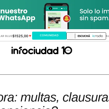
$1525,00
$1521,28
COMUNIDAD
AR BLUE
▼
DÓLAR MEP
▲
DÓLAR TAR
ESCUCHÁ
ora: multas, clausura