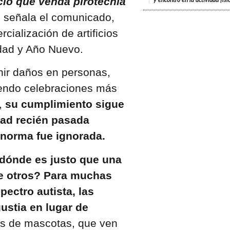
io que venda pirotecnia
y encontró en la actividad fís
, señala el comunicado,
cialización de artificios
idad y Año Nuevo.
nir daños en personas,
endo celebraciones más
,
su cumplimiento sigue
dad recién pasada
 norma fue ignorada.
dónde es justo que una
de otros? Para muchas
pectro autista, las
ustia en lugar de
os de mascotas, que ven