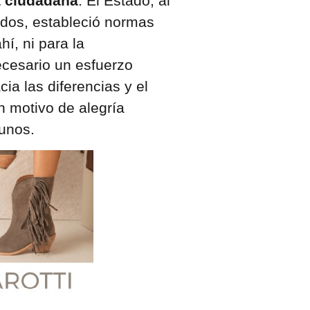
a ciudadana
. El Estado, al
ados, estableció normas
í, ni para la
ecesario un esfuerzo
ia las diferencias y el
n motivo de alegría
gunos.