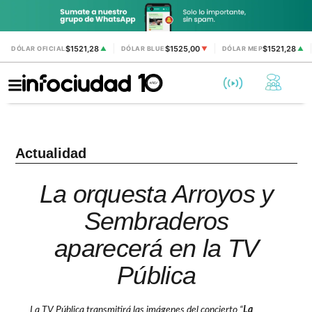
$1521,28
$1525,00
$1521,28
DÓLAR OFICIAL
▲
DÓLAR BLUE
▼
DÓLAR MEP
▲
Actualidad
La orquesta Arroyos y
Sembraderos
aparecerá en la TV
Pública
La TV Pública transmitirá las imágenes del concierto “
La