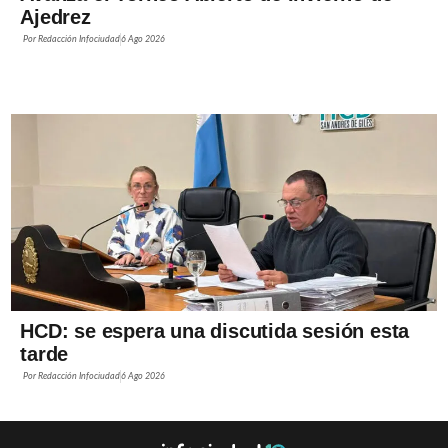
Ajedrez
Por
Redacción Infociudad
6 Ago 2026
HCD: se espera una discutida sesión esta
tarde
Por
Redacción Infociudad
6 Ago 2026