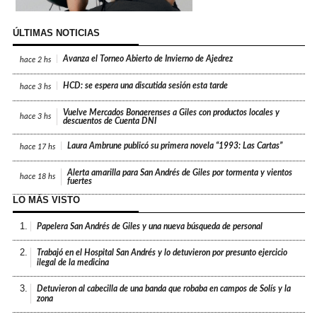
ÚLTIMAS NOTICIAS
Avanza el Torneo Abierto de Invierno de Ajedrez
hace
2 hs
HCD: se espera una discutida sesión esta tarde
hace
3 hs
Vuelve Mercados Bonaerenses a Giles con productos locales y
hace
3 hs
descuentos de Cuenta DNI
Laura Ambrune publicó su primera novela “1993: Las Cartas”
hace
17 hs
Alerta amarilla para San Andrés de Giles por tormenta y vientos
hace
18 hs
fuertes
LO MÁS VISTO
1.
Papelera San Andrés de Giles y una nueva búsqueda de personal
2.
Trabajó en el Hospital San Andrés y lo detuvieron por presunto ejercicio
ilegal de la medicina
3.
Detuvieron al cabecilla de una banda que robaba en campos de Solís y la
zona