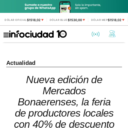
$1518,02
$1530,00
$1518,02
DÓLAR OFICIAL
▼
DÓLAR BLUE
▼
DÓLAR MEP
▼
Actualidad
Nueva edición de
Mercados
Bonaerenses, la feria
de productores locales
con 40% de descuento