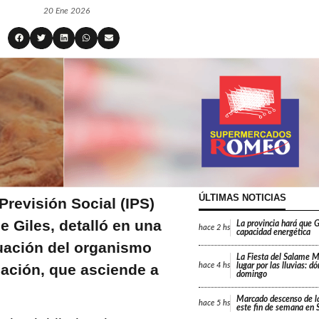
20 Ene 2026
ÚLTIMAS NOTICIAS
 Previsión Social (IPS)
 Giles, detalló en una
La provincia hará que Gi
hace
2 hs
capacidad energética
tuación del organismo
La Fiesta del Salame 
ación, que asciende a
lugar por las lluvias: d
hace
4 hs
domingo
Marcado descenso de l
hace
5 hs
este fin de semana en 