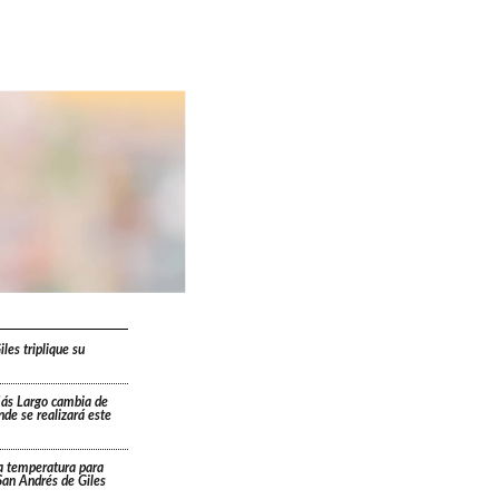
les triplique su
Más Largo cambia de
ónde se realizará este
a temperatura para
San Andrés de Giles