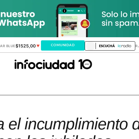
$1525,00
$1520,32
COMUNIDAD
AR BLUE
▼
DÓLAR MEP
▲
DÓLAR TAR
ESCUCHÁ
a el incumplimiento d