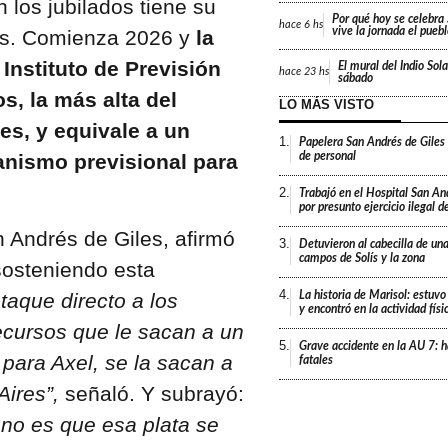
 los jubilados tiene su
Por qué hoy se celebr
hace
6 hs
vive la jornada el pueb
res. Comienza 2026 y
la
Instituto de Previsión
El mural del Indio Sola
hace
23 hs
sábado
s, la más alta del
LO MÁS VISTO
es, y equivale a un
1.
Papelera San Andrés de Giles
de personal
anismo previsional para
2.
Trabajó en el Hospital San An
por presunto ejercicio ilegal d
an Andrés de Giles, afirmó
3.
Detuvieron al cabecilla de un
campos de Solís y la zona
osteniendo esta
4.
taque directo a los
La historia de Marisol: estuvo
y encontró en la actividad fís
ecursos que le sacan a un
5.
Grave accidente en la AU 7: h
 para Axel, se la sacan a
fatales
Aires”,
señaló. Y subrayó:
no es que esa plata se