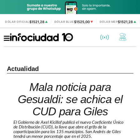
$1521,28
$1525,00
$1521,28
DÓLAR OFICIAL
▲
DÓLAR BLUE
▼
DÓLAR MEP
▲
Actualidad
Mala noticia para
Gesualdi: se achica el
CUD para Giles
El Gobierno de Axel Kicillof publicó el nuevo Coeficiente Único
de Distribución (CUD), la llave que abre el grifo de la
coparticipación para los 135 municipios. San Andrés de Giles
tendrá un menor porcentaje que en el 2025.