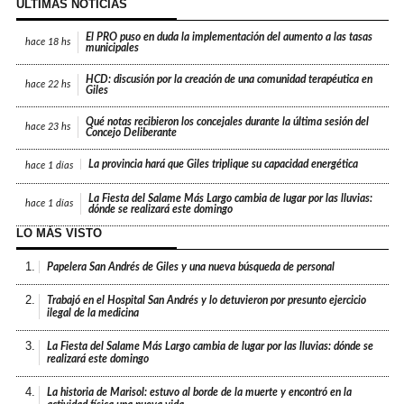
ÚLTIMAS NOTICIAS
El PRO puso en duda la implementación del aumento a las tasas
hace
18 hs
municipales
HCD: discusión por la creación de una comunidad terapéutica en
hace
22 hs
Giles
Qué notas recibieron los concejales durante la última sesión del
hace
23 hs
Concejo Deliberante
La provincia hará que Giles triplique su capacidad energética
hace
1 días
La Fiesta del Salame Más Largo cambia de lugar por las lluvias:
hace
1 días
dónde se realizará este domingo
LO MÁS VISTO
1.
Papelera San Andrés de Giles y una nueva búsqueda de personal
2.
Trabajó en el Hospital San Andrés y lo detuvieron por presunto ejercicio
ilegal de la medicina
3.
La Fiesta del Salame Más Largo cambia de lugar por las lluvias: dónde se
realizará este domingo
4.
La historia de Marisol: estuvo al borde de la muerte y encontró en la