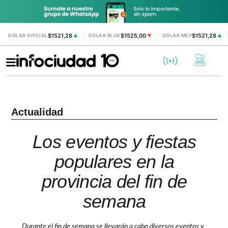
$1521,28
$1525,00
$1521,28
DÓLAR OFICIAL
▲
DÓLAR BLUE
▼
DÓLAR MEP
▲
Actualidad
Los eventos y fiestas
populares en la
provincia del fin de
semana
Durante el fin de semana se llevarán a cabo diversos eventos y