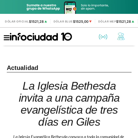
$1521,28
$1525,00
$1521,28
DÓLAR OFICIAL
▲
DÓLAR BLUE
▼
DÓLAR MEP
▲
Actualidad
La Iglesia Bethesda
invita a una campaña
evangelística de tres
días en Giles
La Iglesia Evangélica Bethesda convoca a toda la comunidad de