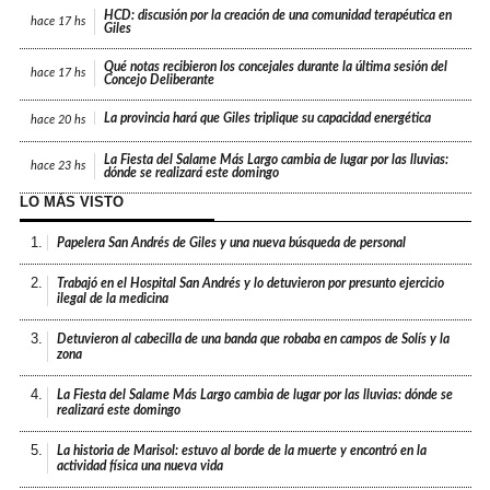
HCD: discusión por la creación de una comunidad terapéutica en
hace
17 hs
Giles
Qué notas recibieron los concejales durante la última sesión del
hace
17 hs
Concejo Deliberante
La provincia hará que Giles triplique su capacidad energética
hace
20 hs
La Fiesta del Salame Más Largo cambia de lugar por las lluvias:
hace
23 hs
dónde se realizará este domingo
LO MÁS VISTO
1.
Papelera San Andrés de Giles y una nueva búsqueda de personal
2.
Trabajó en el Hospital San Andrés y lo detuvieron por presunto ejercicio
ilegal de la medicina
3.
Detuvieron al cabecilla de una banda que robaba en campos de Solís y la
zona
4.
La Fiesta del Salame Más Largo cambia de lugar por las lluvias: dónde se
realizará este domingo
5.
La historia de Marisol: estuvo al borde de la muerte y encontró en la
actividad física una nueva vida