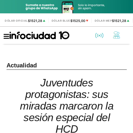
$1521,28
$1525,00
$1521,28
DÓLAR OFICIAL
▲
DÓLAR BLUE
▼
DÓLAR MEP
▲
Actualidad
Juventudes
protagonistas: sus
miradas marcaron la
sesión especial del
HCD