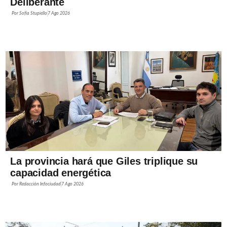
Deliberante
Por
Sofía Stupiello
7 Ago 2026
La provincia hará que Giles triplique su
capacidad energética
Por
Redacción Infociudad
7 Ago 2026