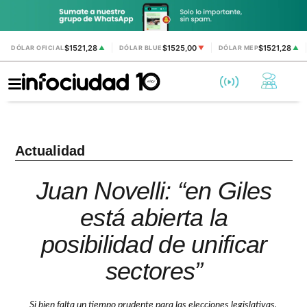
$1521,28
$1525,00
$1521,28
DÓLAR OFICIAL
▲
DÓLAR BLUE
▼
DÓLAR MEP
▲
Actualidad
Juan Novelli: “en Giles
está abierta la
posibilidad de unificar
sectores”
Si bien falta un tiempo prudente para las elecciones legislativas,