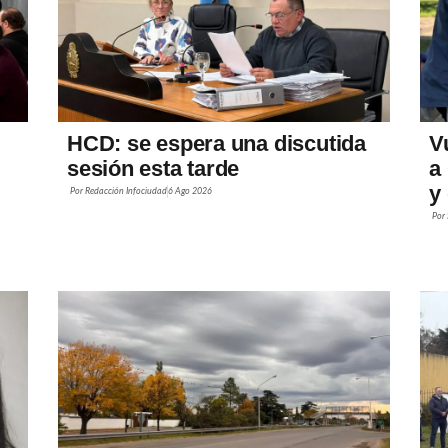
HCD: se espera una discutida
V
sesión esta tarde
a
y
Por
Redacción Infociudad
6 Ago 2026
Por