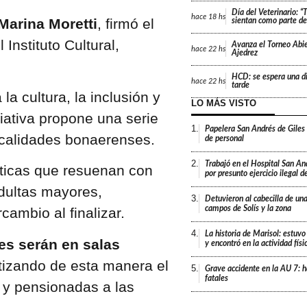
Día del Veterinario: 
hace
18 hs
Marina Moretti
, firmó el
sientan como parte de 
Instituto Cultural,
Avanza el Torneo Abie
hace
22 hs
Ajedrez
HCD: se espera una di
hace
22 hs
tarde
a cultura, la inclusión y
LO MÁS VISTO
ciativa propone una serie
1.
Papelera San Andrés de Giles
ocalidades bonaerenses.
de personal
2.
Trabajó en el Hospital San An
áticas que resuenan con
por presunto ejercicio ilegal d
adultas mayores,
3.
Detuvieron al cabecilla de un
campos de Solís y la zona
ambio al finalizar.
4.
La historia de Marisol: estuvo
es serán en salas
y encontró en la actividad fís
tizando de esta manera el
5.
Grave accidente en la AU 7: h
fatales
 y pensionadas a las