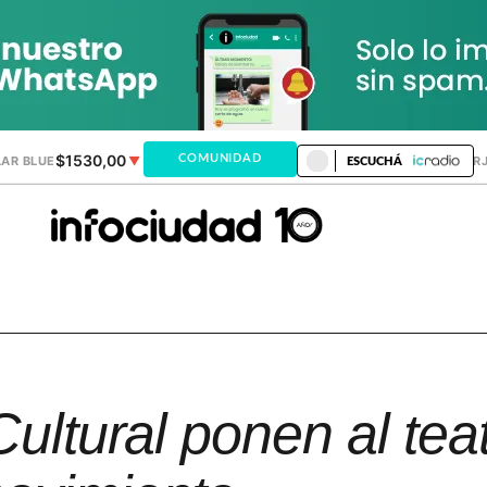
$1530,00
$1518,24
COMUNIDAD
AR BLUE
▼
DÓLAR MEP
▼
DÓLAR TAR
ESCUCHÁ
 Cultural ponen al tea