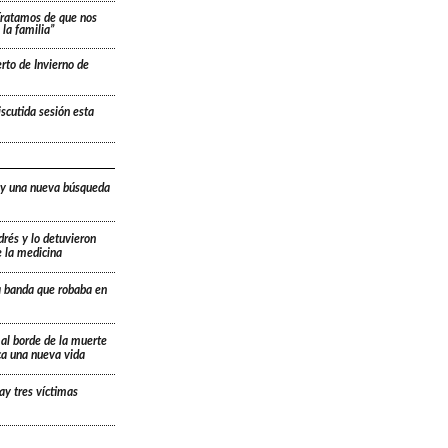
“Tratamos de que nos
la familia”
rto de Invierno de
scutida sesión esta
 y una nueva búsqueda
drés y lo detuvieron
e la medicina
a banda que robaba en
 al borde de la muerte
ica una nueva vida
ay tres víctimas