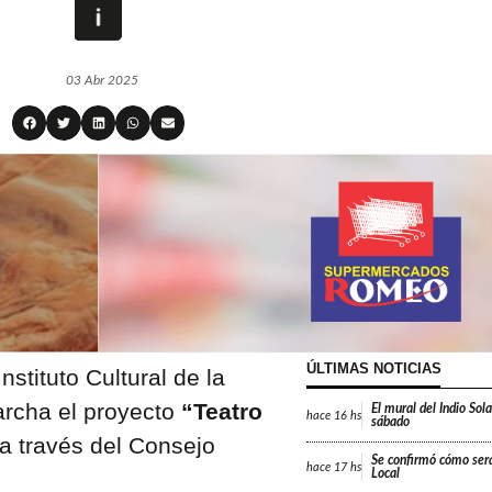
03 Abr 2025
ÚLTIMAS NOTICIAS
nstituto Cultural de la
archa el proyecto
“Teatro
El mural del Indio Sola
hace
16 hs
sábado
 a través del Consejo
Se confirmó cómo será
hace
17 hs
Local