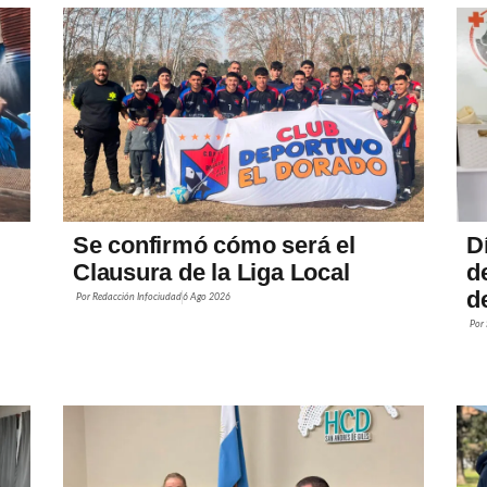
Se confirmó cómo será el
D
Clausura de la Liga Local
d
de
Por
Redacción Infociudad
6 Ago 2026
Por