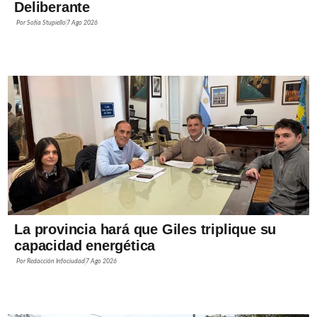
Deliberante
Por
Sofía Stupiello
7 Ago 2026
La provincia hará que Giles triplique su
capacidad energética
Por
Redacción Infociudad
7 Ago 2026