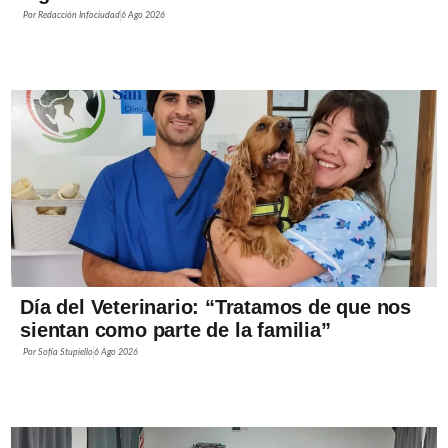
Por
Redacción Infociudad
6 Ago 2026
Día del Veterinario: “Tratamos de que nos
sientan como parte de la familia”
Por
Sofía Stupiello
6 Ago 2026