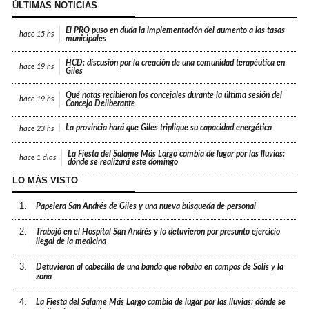
ÚLTIMAS NOTICIAS
El PRO puso en duda la implementación del aumento a las tasas
hace
15 hs
municipales
HCD: discusión por la creación de una comunidad terapéutica en
hace
19 hs
Giles
Qué notas recibieron los concejales durante la última sesión del
hace
19 hs
Concejo Deliberante
La provincia hará que Giles triplique su capacidad energética
hace
23 hs
La Fiesta del Salame Más Largo cambia de lugar por las lluvias:
hace
1 días
dónde se realizará este domingo
LO MÁS VISTO
1.
Papelera San Andrés de Giles y una nueva búsqueda de personal
2.
Trabajó en el Hospital San Andrés y lo detuvieron por presunto ejercicio
ilegal de la medicina
3.
Detuvieron al cabecilla de una banda que robaba en campos de Solís y la
zona
4.
La Fiesta del Salame Más Largo cambia de lugar por las lluvias: dónde se