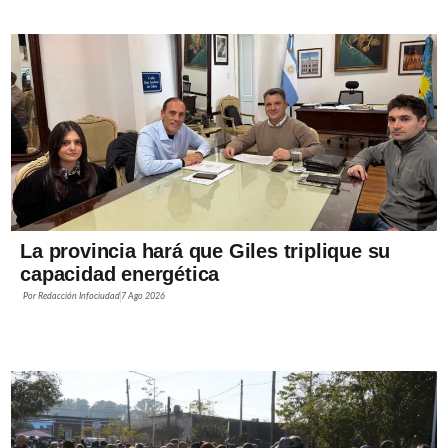
La provincia hará que Giles triplique su
capacidad energética
Por
Redacción Infociudad
7 Ago 2026