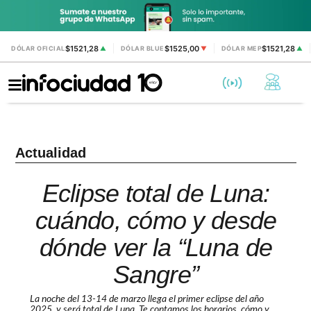
$1521,28
$1525,00
$1521,28
DÓLAR OFICIAL
▲
DÓLAR BLUE
▼
DÓLAR MEP
▲
Actualidad
Eclipse total de Luna:
cuándo, cómo y desde
dónde ver la “Luna de
Sangre”
La noche del 13-14 de marzo llega el primer eclipse del año
2025, y será total de Luna. Te contamos los horarios, cómo y