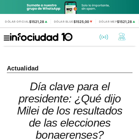
$1521,28
$1525,00
$1521,28
DÓLAR OFICIAL
▲
DÓLAR BLUE
▼
DÓLAR MEP
▲
Actualidad
Día clave para el
presidente: ¿Qué dijo
Milei de los resultados
de las elecciones
bonaerenses?