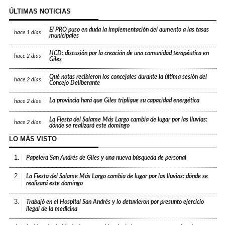
ÚLTIMAS NOTICIAS
El PRO puso en duda la implementación del aumento a las tasas
hace
1 días
municipales
HCD: discusión por la creación de una comunidad terapéutica en
hace
2 días
Giles
Qué notas recibieron los concejales durante la última sesión del
hace
2 días
Concejo Deliberante
La provincia hará que Giles triplique su capacidad energética
hace
2 días
La Fiesta del Salame Más Largo cambia de lugar por las lluvias:
hace
2 días
dónde se realizará este domingo
LO MÁS VISTO
1.
Papelera San Andrés de Giles y una nueva búsqueda de personal
2.
La Fiesta del Salame Más Largo cambia de lugar por las lluvias: dónde se
realizará este domingo
3.
Trabajó en el Hospital San Andrés y lo detuvieron por presunto ejercicio
ilegal de la medicina