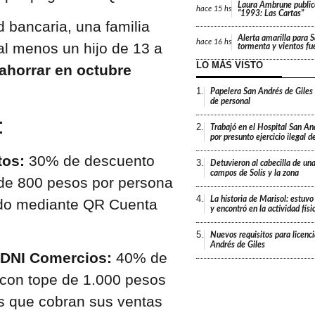
Laura Ambrune public
hace
15 hs
“1993: Las Cartas”
 bancaria, una familia
Alerta amarilla para 
hace
16 hs
l menos un hijo de 13 a
tormenta y vientos fu
LO MÁS VISTO
ahorrar en octubre
1.
Papelera San Andrés de Giles
de personal
re:
2.
Trabajó en el Hospital San An
por presunto ejercicio ilegal d
tos:
30% de descuento
3.
Detuvieron al cabecilla de un
campos de Solís y la zona
 de 800 pesos por persona
4.
La historia de Marisol: estuvo
ndo mediante QR Cuenta
y encontró en la actividad fís
5.
Nuevos requisitos para licenc
Andrés de Giles
 DNI Comercios:
40% de
 con tope de 1.000 pesos
s que cobran sus ventas