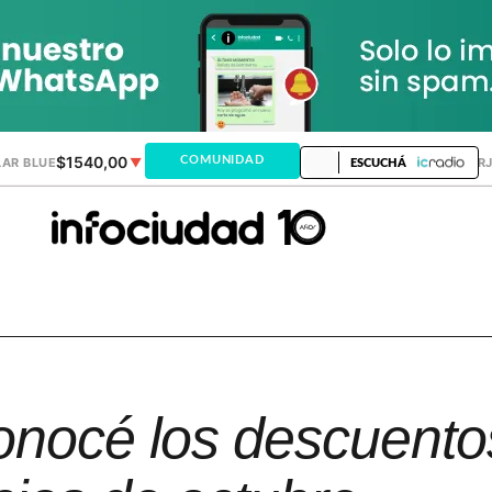
$1540,00
$1520,12
COMUNIDAD
AR BLUE
▼
DÓLAR MEP
▲
DÓLAR TAR
ESCUCHÁ
onocé los descuento