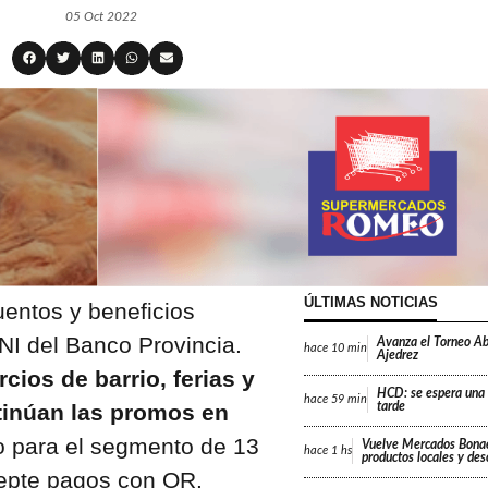
05 Oct 2022
ÚLTIMAS NOTICIAS
entos y beneficios
I del Banco Provincia.
Avanza el Torneo Abi
hace
10 min
Ajedrez
ios de barrio, ferias y
HCD: se espera una d
hace
59 min
inúan las promos en
tarde
vo para el segmento de 13
Vuelve Mercados Bonae
hace
1 hs
productos locales y de
cepte pagos con QR.