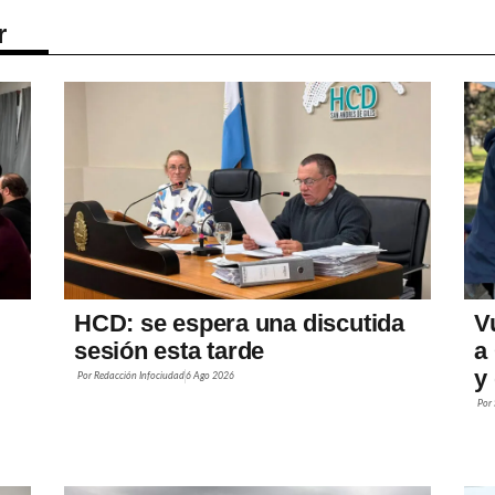
r
HCD: se espera una discutida
V
sesión esta tarde
a
y
Por
Redacción Infociudad
6 Ago 2026
Por