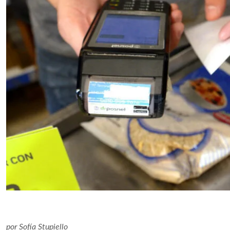
por
Sofía Stupiello