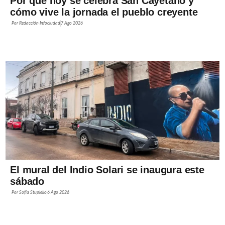
Por qué hoy se celebra San Cayetano y
cómo vive la jornada el pueblo creyente
Por
Redacción Infociudad
7 Ago 2026
El mural del Indio Solari se inaugura este
sábado
Por
Sofía Stupiello
6 Ago 2026