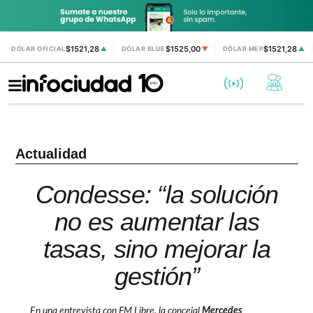
$1521,28
$1525,00
$1521,28
DÓLAR OFICIAL
▲
DÓLAR BLUE
▼
DÓLAR MEP
▲
Actualidad
Condesse: “la solución
no es aumentar las
tasas, sino mejorar la
gestión”
En una entrevista con FM Libre, la concejal
Mercedes