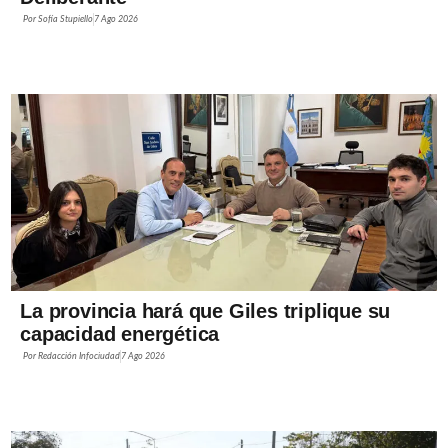
Por
Sofía Stupiello
7 Ago 2026
La provincia hará que Giles triplique su
capacidad energética
Por
Redacción Infociudad
7 Ago 2026