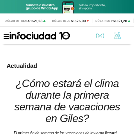
$1521,28
$1525,00
$1521,28
DÓLAR OFICIAL
▲
DÓLAR BLUE
▼
DÓLAR MEP
▲
Actualidad
¿Cómo estará el clima
durante la primera
semana de vacaciones
en Giles?
El primer fin de semana de las vacaciones de invierno llegará