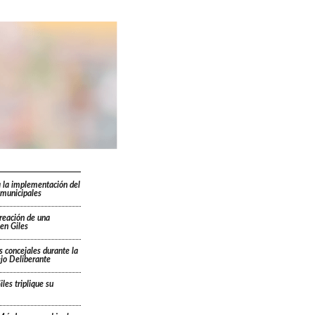
 la implementación del
 municipales
creación de una
en Giles
s concejales durante la
ejo Deliberante
les triplique su