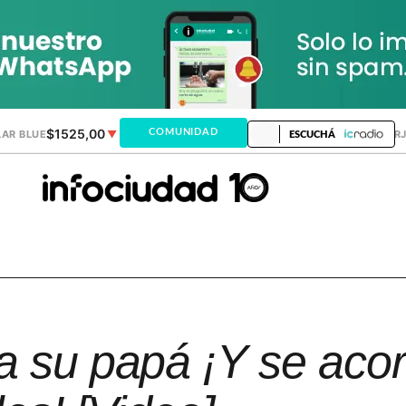
$1525,00
$1521,28
COMUNIDAD
AR BLUE
▼
DÓLAR MEP
▲
DÓLAR TAR
ESCUCHÁ
a su papá ¡Y se aco