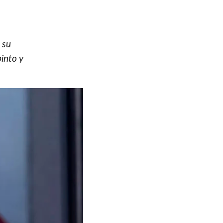
 su
into y