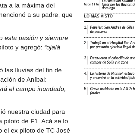
La Fiesta del Salame
ta a la máxima del
lugar por las lluvias: 
hace
11 hs
domingo
 mencionó a su padre, que
LO MÁS VISTO
1.
Papelera San Andrés de Giles
de personal
o esta pasión y siempre
2.
Trabajó en el Hospital San An
piloto y agregó:
“ojalá
por presunto ejercicio ilegal d
3.
Detuvieron al cabecilla de un
campos de Solís y la zona
las lluvias del fin de
4.
La historia de Marisol: estuvo
y encontró en la actividad fís
ación de Aníbal:
está el campo inundado,
5.
Grave accidente en la AU 7: h
fatales
ió nuestra ciudad para
piloto de F1. Acá se lo
el ex piloto de TC José