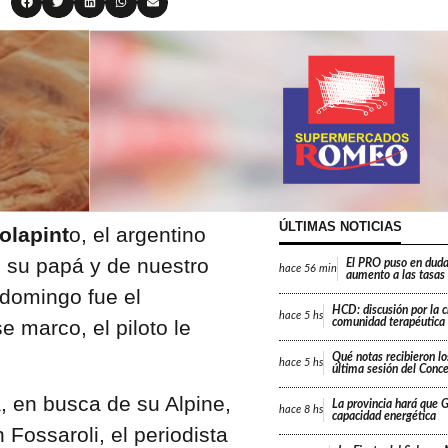
ÚLTIMAS NOTICIAS
olapint
o, el argentino
 su papá y de nuestro
El PRO puso en duda
hace
56 min
aumento a las tasas
 domingo fue el
HCD: discusión por la 
hace
5 hs
 marco, el piloto le
comunidad terapéutica 
Qué notas recibieron lo
hace
5 hs
última sesión del Conc
a, en busca de su Alpine,
La provincia hará que Gi
hace
8 hs
capacidad energética
ossaroli, el periodista