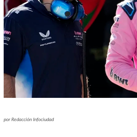
por
Redacción Infociudad