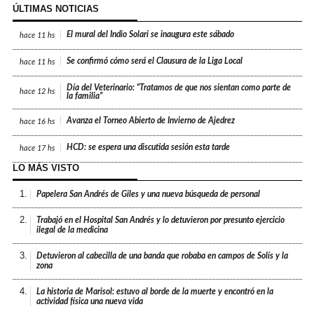
ÚLTIMAS NOTICIAS
El mural del Indio Solari se inaugura este sábado
hace
11 hs
Se confirmó cómo será el Clausura de la Liga Local
hace
11 hs
Día del Veterinario: “Tratamos de que nos sientan como parte de
hace
12 hs
la familia”
Avanza el Torneo Abierto de Invierno de Ajedrez
hace
16 hs
HCD: se espera una discutida sesión esta tarde
hace
17 hs
LO MÁS VISTO
1.
Papelera San Andrés de Giles y una nueva búsqueda de personal
2.
Trabajó en el Hospital San Andrés y lo detuvieron por presunto ejercicio
ilegal de la medicina
3.
Detuvieron al cabecilla de una banda que robaba en campos de Solís y la
zona
4.
La historia de Marisol: estuvo al borde de la muerte y encontró en la
actividad física una nueva vida