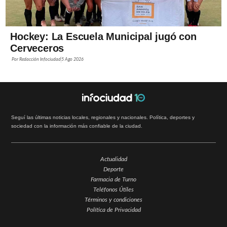
Hockey: La Escuela Municipal jugó con
Cerveceros
Por
Redacción Infociudad
5 Ago 2026
Seguí las últimas noticias locales, regionales y nacionales. Política, deportes y
sociedad con la información más confiable de la ciudad.
Actualidad
Deporte
Farmacia de Turno
Teléfonos Útiles
Términos y condiciones
Política de Privacidad