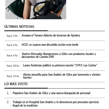
ÚLTIMAS NOTICIAS
Avanza el Torneo Abierto de Invierno de Ajedrez
hace
3 hs
HCD: se espera una discutida sesión esta tarde
hace
4 hs
Vuelve Mercados Bonaerenses a Giles con productos locales y
hace
4 hs
descuentos de Cuenta DNI
Laura Ambrune publicó su primera novela “1993: Las Cartas”
hace
18 hs
Alerta amarilla para San Andrés de Giles por tormenta y vientos
hace
19 hs
fuertes
LO MÁS VISTO
1.
Papelera San Andrés de Giles y una nueva búsqueda de personal
2.
Trabajó en el Hospital San Andrés y lo detuvieron por presunto ejercicio
ilegal de la medicina