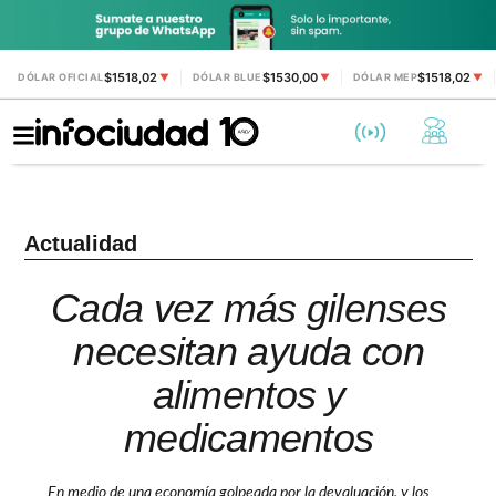
$1518,02
$1530,00
$1518,02
DÓLAR OFICIAL
▼
DÓLAR BLUE
▼
DÓLAR MEP
▼
Actualidad
Cada vez más gilenses
necesitan ayuda con
alimentos y
medicamentos
En medio de una economía golpeada por la devaluación, y los