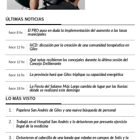
ÚLTIMAS NOTICIAS
El PRO puso en duda la implementación del aumento a las tasas
hace
8 hs
municipales
HCD: discusión por la creación de una comunidad terapéutica en
hace
12 hs
Giles
Qué notas recibieron los concejales durante la última sesión del
hace
12 hs
Concejo Deliberante
La provincia hará que Giles triplique su capacidad energética
hace
16 hs
La Fiesta del Salame Más Largo cambia de lugar por las lluvias:
hace
18 hs
dónde se realizará este domingo
LO MÁS VISTO
1.
Papelera San Andrés de Giles y una nueva búsqueda de personal
2.
Trabajó en el Hospital San Andrés y lo detuvieron por presunto ejercicio
ilegal de la medicina
3.
Detuvieron al cabecilla de una banda que robaba en campos de Solís y la