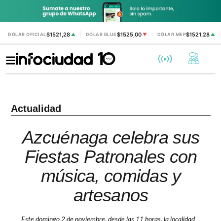
$1521,28
$1525,00
$1521,28
DÓLAR OFICIAL
▲
DÓLAR BLUE
▼
DÓLAR MEP
▲
Actualidad
Azcuénaga celebra sus
Fiestas Patronales con
música, comidas y
artesanos
Este domingo 2 de noviembre, desde las 11 horas, la localidad