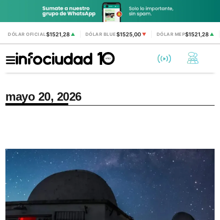
$1521,28
$1525,00
$1521,28
DÓLAR OFICIAL
▲
DÓLAR BLUE
▼
DÓLAR MEP
▲
mayo 20, 2026