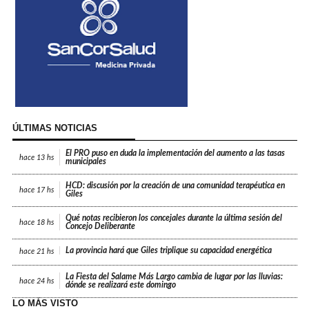
ÚLTIMAS NOTICIAS
El PRO puso en duda la implementación del aumento a las tasas
hace
13 hs
municipales
HCD: discusión por la creación de una comunidad terapéutica en
hace
17 hs
Giles
Qué notas recibieron los concejales durante la última sesión del
hace
18 hs
Concejo Deliberante
La provincia hará que Giles triplique su capacidad energética
hace
21 hs
La Fiesta del Salame Más Largo cambia de lugar por las lluvias:
hace
24 hs
dónde se realizará este domingo
LO MÁS VISTO