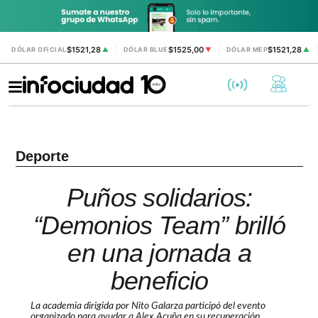
$1521,28
$1525,00
$1521,28
DÓLAR OFICIAL
▲
DÓLAR BLUE
▼
DÓLAR MEP
▲
Deporte
Puños solidarios:
“Demonios Team” brilló
en una jornada a
beneficio
La academia dirigida por Nito Galarza participó del evento
organizado para ayudar a Alex Acuña en su recuperación.