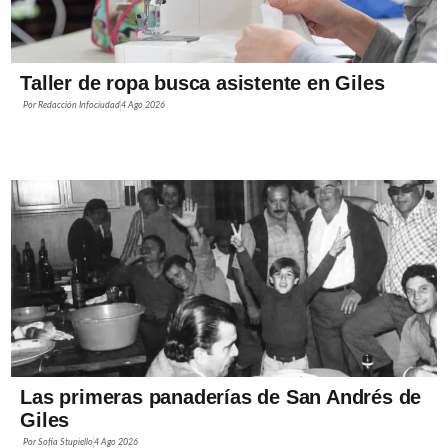
Taller de ropa busca asistente en Giles
Por
Redacción Infociudad
4 Ago 2026
Las primeras panaderías de San Andrés de
Giles
Por
Sofía Stupiello
4 Ago 2026