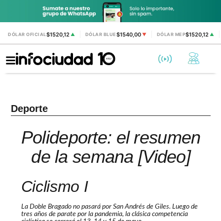
$1520,12
$1540,00
$1520,12
DÓLAR OFICIAL
▲
DÓLAR BLUE
▼
DÓLAR MEP
▲
Deporte
Polideporte: el resumen
de la semana [Video]
Ciclismo I
La Doble Bragado no pasará por San Andrés de Giles. Luego de
tres años de parate por la pandemia, la clásica competencia