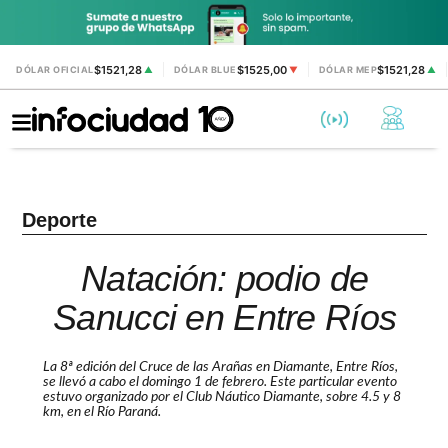
$1521,28
$1525,00
$1521,28
DÓLAR OFICIAL
▲
DÓLAR BLUE
▼
DÓLAR MEP
▲
Deporte
Natación: podio de
Sanucci en Entre Ríos
La 8ª edición del Cruce de las Arañas en Diamante, Entre Ríos,
se llevó a cabo el domingo 1 de febrero. Este particular evento
estuvo organizado por el Club Náutico Diamante, sobre 4.5 y 8
km, en el Río Paraná.