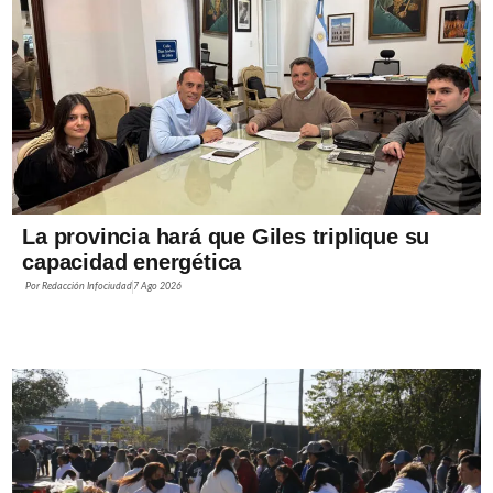
La provincia hará que Giles triplique su
capacidad energética
Por
Redacción Infociudad
7 Ago 2026