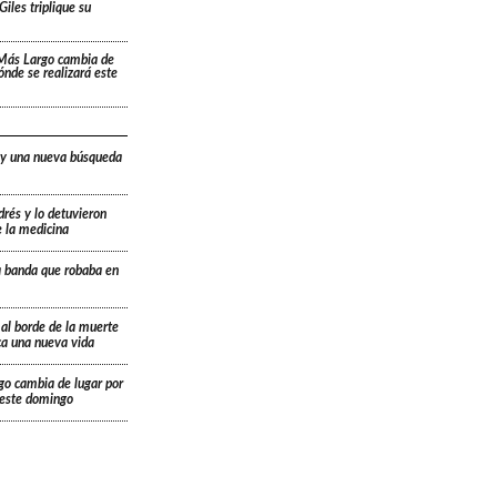
Giles triplique su
 Más Largo cambia de
dónde se realizará este
 y una nueva búsqueda
drés y lo detuvieron
e la medicina
a banda que robaba en
 al borde de la muerte
ica una nueva vida
go cambia de lugar por
á este domingo