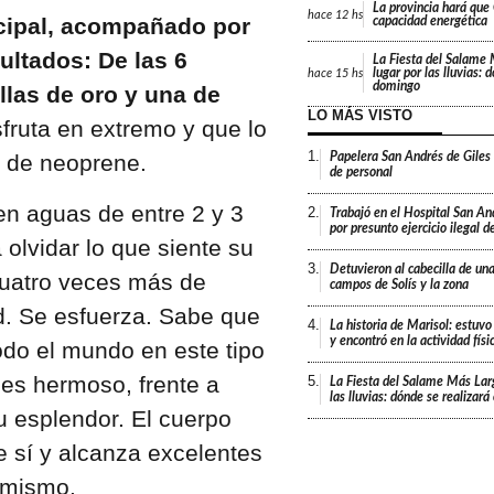
La provincia hará que 
hace
12 hs
icipal, acompañado por
capacidad energética
ultados: De las 6
La Fiesta del Salame
lugar por las lluvias: 
hace
15 hs
domingo
llas de oro y una de
LO MÁS VISTO
fruta en extremo y que lo
1.
e de neoprene.
Papelera San Andrés de Giles
de personal
en aguas de entre 2 y 3
2.
Trabajó en el Hospital San An
por presunto ejercicio ilegal d
olvidar lo que siente su
3.
Detuvieron al cabecilla de un
cuatro veces más de
campos de Solís y la zona
d. Se esfuerza. Sabe que
4.
La historia de Marisol: estuvo
y encontró en la actividad fís
do el mundo en este tipo
 es hermoso, frente a
5.
La Fiesta del Salame Más Lar
las lluvias: dónde se realizar
u esplendor. El cuerpo
 sí y alcanza excelentes
 mismo.