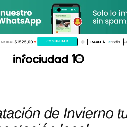
$1525,00
$1521,28
COMUNIDAD
AR BLUE
▼
DÓLAR MEP
▲
DÓLAR TAR
ESCUCHÁ
ación de Invierno t