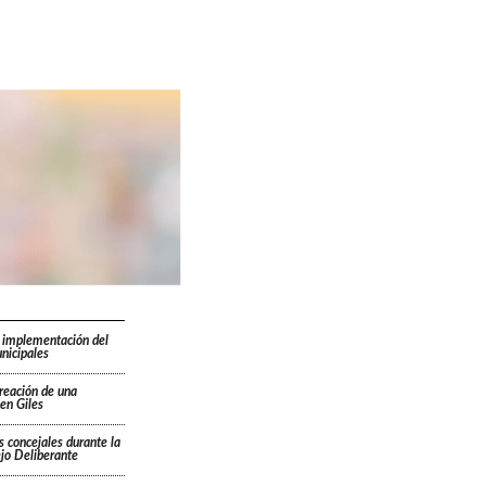
 implementación del
nicipales
creación de una
en Giles
s concejales durante la
ejo Deliberante