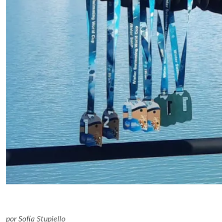
por
Sofía Stupiello