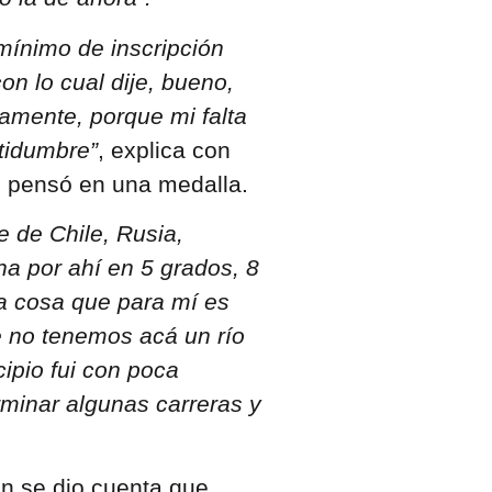
 mínimo de inscripción
con lo cual dije, bueno,
amente, porque mi falta
rtidumbre”
, explica con
ni pensó en una medalla.
e de Chile, Rusia,
a por ahí en 5 grados, 8
a cosa que para mí es
e no tenemos acá un río
cipio fui con poca
rminar algunas carreras y
án se dio cuenta que