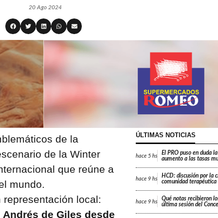
20 Ago 2024
ÚLTIMAS NOTICIAS
mblemáticos de la
escenario de la Winter
El PRO puso en duda la
hace
5 hs
aumento a las tasas mu
ternacional que reúne a
HCD: discusión por la 
hace
9 hs
del mundo.
comunidad terapéutica 
 representación local:
Qué notas recibieron lo
hace
9 hs
última sesión del Conc
n Andrés de Giles desde