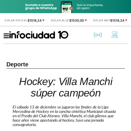
$1518,24
$1530,00
$1518,24
DÓLAR OFICIAL
▼
DÓLAR BLUE
▼
DÓLAR MEP
▼
Deporte
Hockey: Villa Manchi
súper campeón
El sábado 13 de diciembre se jugaron las finales de la Liga
Mercedina de Hockey en la cancha sintética Municipal situada
en el Predio del Club Ateneo. Villa Manchi, el club gilense que
hace años viene apostando al hockey, tuvo una jornada
consagratoria.