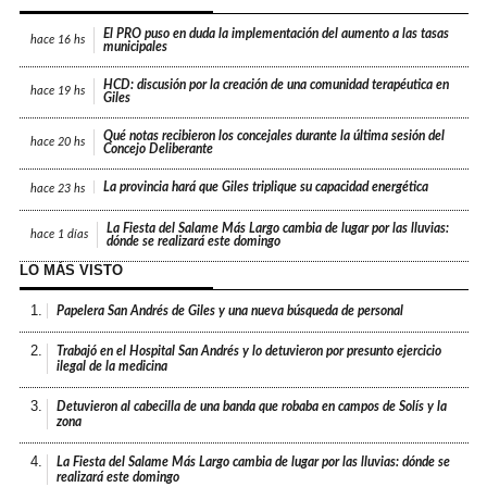
El PRO puso en duda la implementación del aumento a las tasas
hace
16 hs
municipales
HCD: discusión por la creación de una comunidad terapéutica en
hace
19 hs
Giles
Qué notas recibieron los concejales durante la última sesión del
hace
20 hs
Concejo Deliberante
La provincia hará que Giles triplique su capacidad energética
hace
23 hs
La Fiesta del Salame Más Largo cambia de lugar por las lluvias:
hace
1 días
dónde se realizará este domingo
LO MÁS VISTO
1.
Papelera San Andrés de Giles y una nueva búsqueda de personal
2.
Trabajó en el Hospital San Andrés y lo detuvieron por presunto ejercicio
ilegal de la medicina
3.
Detuvieron al cabecilla de una banda que robaba en campos de Solís y la
zona
4.
La Fiesta del Salame Más Largo cambia de lugar por las lluvias: dónde se
realizará este domingo