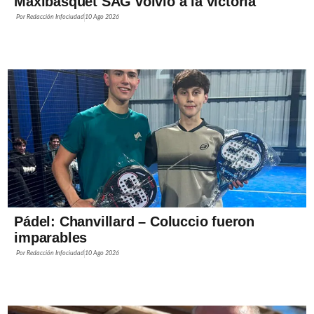
Maxibásquet SAG volvió a la victoria
Por
Redacción Infociudad
10 Ago 2026
Pádel: Chanvillard – Coluccio fueron
imparables
Por
Redacción Infociudad
10 Ago 2026