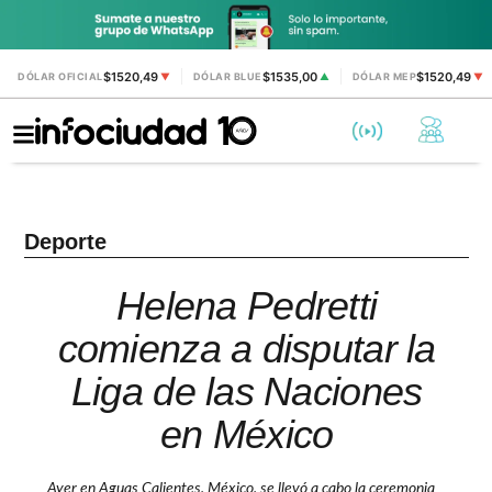
$1520,49
$1535,00
$1520,49
DÓLAR OFICIAL
▼
DÓLAR BLUE
▲
DÓLAR MEP
▼
Deporte
Helena Pedretti
comienza a disputar la
Liga de las Naciones
en México
Ayer en Aguas Calientes, México, se llevó a cabo la ceremonia