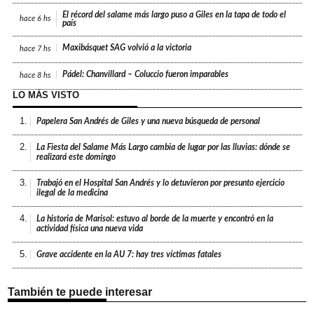
El récord del salame más largo puso a Giles en la tapa de todo el
hace
6 hs
país
Maxibásquet SAG volvió a la victoria
hace
7 hs
Pádel: Chanvillard – Coluccio fueron imparables
hace
8 hs
LO MÁS VISTO
1.
Papelera San Andrés de Giles y una nueva búsqueda de personal
2.
La Fiesta del Salame Más Largo cambia de lugar por las lluvias: dónde se
realizará este domingo
3.
Trabajó en el Hospital San Andrés y lo detuvieron por presunto ejercicio
ilegal de la medicina
4.
La historia de Marisol: estuvo al borde de la muerte y encontró en la
actividad física una nueva vida
5.
Grave accidente en la AU 7: hay tres víctimas fatales
También te puede interesar