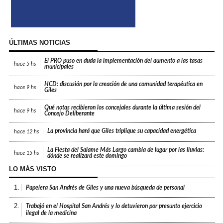
ÚLTIMAS NOTICIAS
El PRO puso en duda la implementación del aumento a las tasas
hace
5 hs
municipales
HCD: discusión por la creación de una comunidad terapéutica en
hace
9 hs
Giles
Qué notas recibieron los concejales durante la última sesión del
hace
9 hs
Concejo Deliberante
La provincia hará que Giles triplique su capacidad energética
hace
12 hs
La Fiesta del Salame Más Largo cambia de lugar por las lluvias:
hace
15 hs
dónde se realizará este domingo
LO MÁS VISTO
1.
Papelera San Andrés de Giles y una nueva búsqueda de personal
2.
Trabajó en el Hospital San Andrés y lo detuvieron por presunto ejercicio
ilegal de la medicina