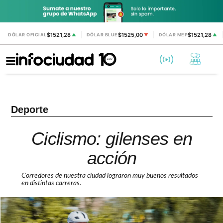
$1521,28
$1525,00
$1521,28
DÓLAR OFICIAL
▲
DÓLAR BLUE
▼
DÓLAR MEP
▲
Deporte
Ciclismo: gilenses en
acción
Corredores de nuestra ciudad lograron muy buenos resultados
en distintas carreras.