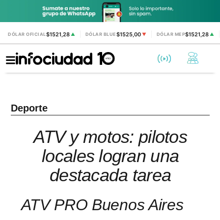
$1521,28
$1525,00
$1521,28
DÓLAR OFICIAL
▲
DÓLAR BLUE
▼
DÓLAR MEP
▲
Deporte
ATV y motos: pilotos
locales logran una
destacada tarea
ATV PRO Buenos Aires