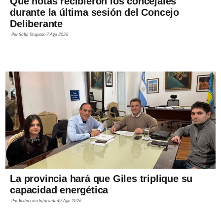
Qué notas recibieron los concejales
durante la última sesión del Concejo
Deliberante
Por
Sofía Stupiello
7 Ago 2026
La provincia hará que Giles triplique su
capacidad energética
Por
Redacción Infociudad
7 Ago 2026