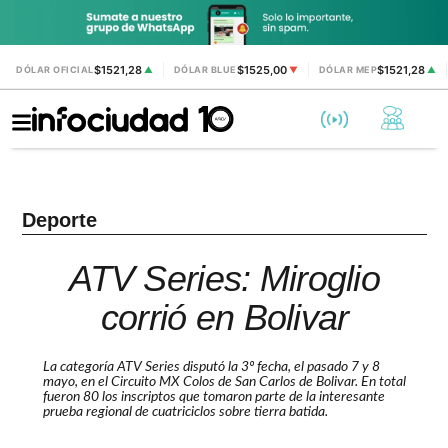
$1521,28
$1525,00
$1521,28
DÓLAR OFICIAL
▲
DÓLAR BLUE
▼
DÓLAR MEP
▲
Deporte
ATV Series: Miroglio
corrió en Bolivar
La categoría ATV Series disputó la 3º fecha, el pasado 7 y 8
mayo, en el Circuito MX Colos de San Carlos de Bolivar. En total
fueron 80 los inscriptos que tomaron parte de la interesante
prueba regional de cuatriciclos sobre tierra batida.