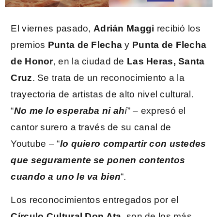
El viernes pasado,
Adrián Maggi
recibió los
premios
Punta de Flecha
y
Punta de Flecha
de Honor
, en la ciudad de
Las Heras, Santa
Cruz
. Se trata de un reconocimiento a la
trayectoria de artistas de alto nivel cultural.
“
No me lo esperaba ni ah
í
” – expresó el
cantor surero a través de su canal de
Youtube – “
lo quiero compartir con ustedes
que seguramente se ponen contentos
cuando a uno le va bien
“.
Los reconocimientos entregados por el
Círculo Cultural Don Ata
, son de los más