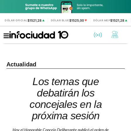
$1521,28
$1525,00
$1521,28
DÓLAR OFICIAL
▲
DÓLAR BLUE
▼
DÓLAR MEP
▲
Actualidad
Los temas que
debatirán los
concejales en la
próxima sesión
Hoy el Honorable Concejo Deliberante publicó el orden de