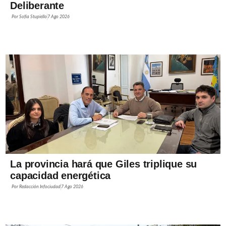
Deliberante
Por
Sofía Stupiello
7 Ago 2026
La provincia hará que Giles triplique su
capacidad energética
Por
Redacción Infociudad
7 Ago 2026