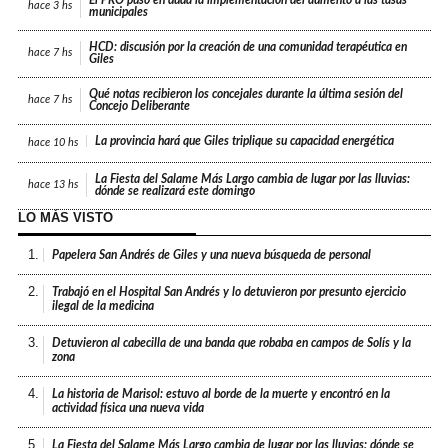
hace
3 hs
municipales
HCD: discusión por la creación de una comunidad terapéutica en
hace
7 hs
Giles
Qué notas recibieron los concejales durante la última sesión del
hace
7 hs
Concejo Deliberante
La provincia hará que Giles triplique su capacidad energética
hace
10 hs
La Fiesta del Salame Más Largo cambia de lugar por las lluvias:
hace
13 hs
dónde se realizará este domingo
LO MÁS VISTO
1.
Papelera San Andrés de Giles y una nueva búsqueda de personal
2.
Trabajó en el Hospital San Andrés y lo detuvieron por presunto ejercicio
ilegal de la medicina
3.
Detuvieron al cabecilla de una banda que robaba en campos de Solís y la
zona
4.
La historia de Marisol: estuvo al borde de la muerte y encontró en la
actividad física una nueva vida
5.
La Fiesta del Salame Más Largo cambia de lugar por las lluvias: dónde se